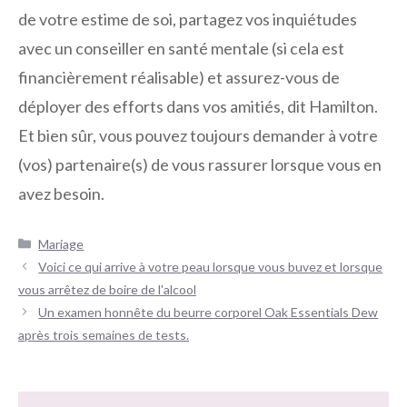
de votre estime de soi, partagez vos inquiétudes
avec un conseiller en santé mentale (si cela est
financièrement réalisable) et assurez-vous de
déployer des efforts dans vos amitiés, dit Hamilton.
Et bien sûr, vous pouvez toujours demander à votre
(vos) partenaire(s) de vous rassurer lorsque vous en
avez besoin.
Catégories
Mariage
Navigation
Voici ce qui arrive à votre peau lorsque vous buvez et lorsque
des
vous arrêtez de boire de l'alcool
articles
Un examen honnête du beurre corporel Oak Essentials Dew
après trois semaines de tests.