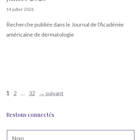
14 juillet 2026
Recherche publiée dans le Journal de l'Académie
américaine de dermatologie
Navigation
Page
Page
Page
1
2
…
32
→
suivant
des
articles
Restons connectés