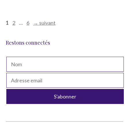
Navigation
Page
Page
Page
1
2
…
6
→
suivant
des
articles
Restons connectés