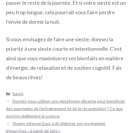
passer le reste de la journée. Et si votre sieste est un
peu trop longue, cela pourrait vous faire perdre
l’envie de dormir la nuit.
Si vous envisagez de faire une sieste, donnez la
priorité à une sieste courte et intentionnelle. C'est
ainsi que vous maximiserez ses bienfaits en matière
d'énergie, de relaxation et de soutien cognitif. Fais
de beaux rêves!
Catégories
Santé
Navigation
Devriez-vous utiliser une plateforme vibrante pour bénéficier
des
des avantages de l’entraînement et de la récupération ? Ce que
articles
montre réellement la science
Shawn Johnson East a dû élaborer son programme
d'exercices « à partir de zéro »