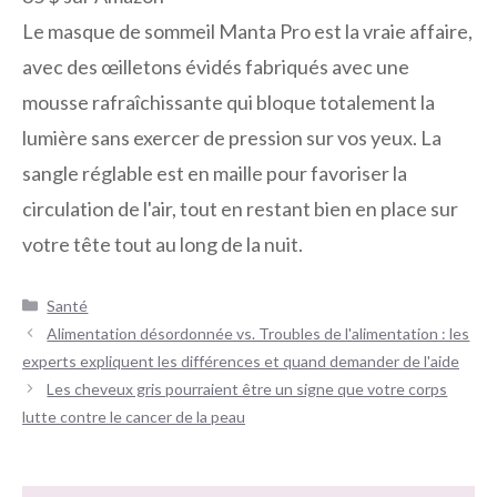
Le masque de sommeil Manta Pro est la vraie affaire,
avec des œilletons évidés fabriqués avec une
mousse rafraîchissante qui bloque totalement la
lumière sans exercer de pression sur vos yeux. La
sangle réglable est en maille pour favoriser la
circulation de l'air, tout en restant bien en place sur
votre tête tout au long de la nuit.
Catégories
Santé
Navigation
Alimentation désordonnée vs. Troubles de l'alimentation : les
des
experts expliquent les différences et quand demander de l'aide
articles
Les cheveux gris pourraient être un signe que votre corps
lutte contre le cancer de la peau