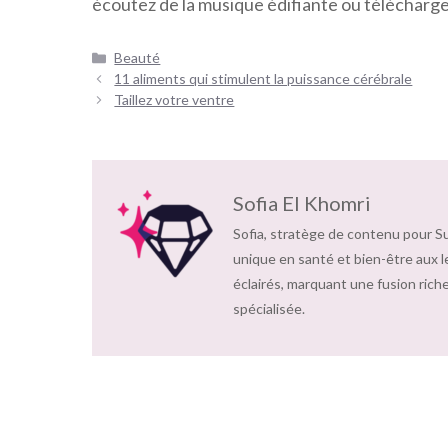
écoutez de la musique édifiante ou télécharge
Catégories
Beauté
Navigation
11 aliments qui stimulent la puissance cérébrale
des
Taillez votre ventre
articles
Sofia El Khomri
Sofia, stratège de contenu pour S
unique en santé et bien-être aux l
éclairés, marquant une fusion riche
spécialisée.