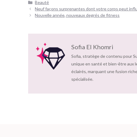
Catégories
Beauté
Navigation
Neuf façons surprenantes dont votre corps peut influ
des
Nouvelle année, nouveaux degrés de fitness
articles
Sofia El Khomri
Sofia, stratège de contenu pour S
unique en santé et bien-être aux l
éclairés, marquant une fusion riche
spécialisée.