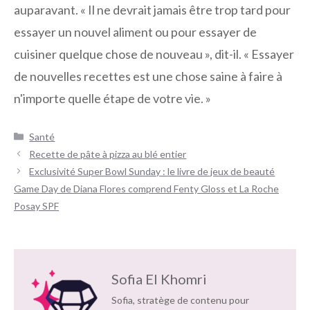
auparavant. « Il ne devrait jamais être trop tard pour
essayer un nouvel aliment ou pour essayer de
cuisiner quelque chose de nouveau », dit-il. « Essayer
de nouvelles recettes est une chose saine à faire à
n'importe quelle étape de votre vie. »
Catégories
Santé
Navigation
Recette de pâte à pizza au blé entier
des
Exclusivité Super Bowl Sunday : le livre de jeux de beauté
articles
Game Day de Diana Flores comprend Fenty Gloss et La Roche
Posay SPF
Sofia El Khomri
Sofia, stratège de contenu pour