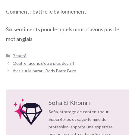
Comment : battre le ballonnement
Six sentiments pour lesquels nous n’avons pas de
mot anglais
Catégories
Beauté
Navigation
Quatre façons d’être plus décisif
des
Avis sur le bazar : Body Barre Burn
articles
Sofia El Khomri
Sofia, stratège de contenu pour
SuperBelles et sage-femme de
profession, apporte une expertise
unique en santé et bien-être aux