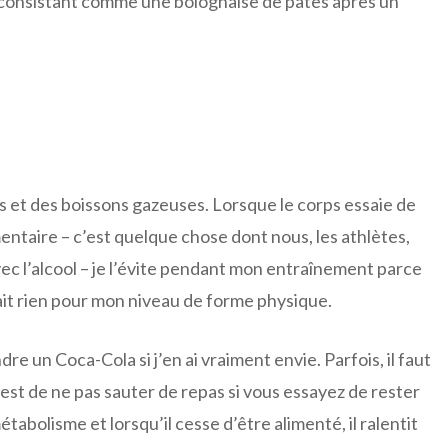
s consistant comme une bolognaise de pâtes après un
nés et des boissons gazeuses. Lorsque le corps essaie de
mentaire – c’est quelque chose dont nous, les athlètes,
ec l’alcool – je l’évite pendant mon entraînement parce
fait rien pour mon niveau de forme physique.
e un Coca-Cola si j’en ai vraiment envie. Parfois, il faut
 est de ne pas sauter de repas si vous essayez de rester
abolisme et lorsqu’il cesse d’être alimenté, il ralentit