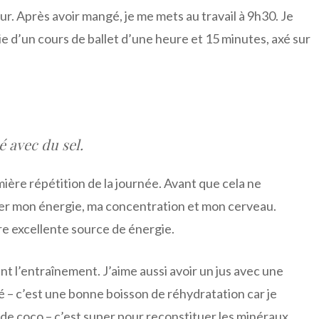
ur. Après avoir mangé, je me mets au travail à 9h30. Je
ie d’un cours de ballet d’une heure et 15 minutes, axé sur
é avec du sel.
emière répétition de la journée. Avant que cela ne
er mon énergie, ma concentration et mon cerveau.
tre excellente source de énergie.
nt l’entraînement. J’aime aussi avoir un jus avec une
té – c’est une bonne boisson de réhydratation car je
u de coco – c’est super pour reconstituer les minéraux