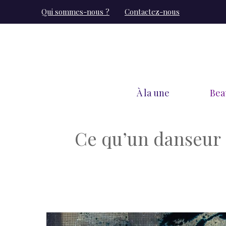
Aller
Qui sommes-nous ?
Contactez-nous
au
contenu
À la une
Bea
Ce qu’un danseur 