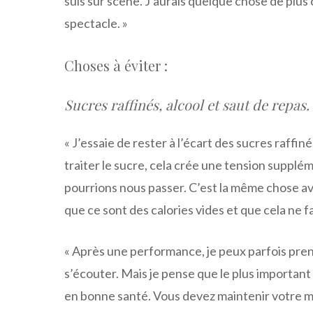
suis sur scène. J’aurais quelque chose de plu
spectacle. »
Choses à éviter :
Sucres raffinés, alcool et saut de repas.
« J’essaie de rester à l’écart des sucres raffi
traiter le sucre, cela crée une tension supplé
pourrions nous passer. C’est la même chose av
que ce sont des calories vides et que cela ne 
« Après une performance, je peux parfois prendr
s’écouter. Mais je pense que le plus important
en bonne santé. Vous devez maintenir votre mét