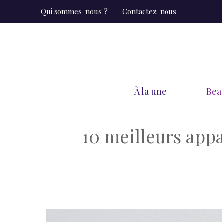
Aller
Qui sommes-nous ?
Contactez-nous
au
contenu
À la une
Bea
10 meilleurs appa