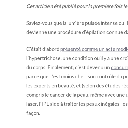
Cet article a été publié pour la première fois l
Saviez-vous que la lumière pulsée intense ou I
devienne une procédure d’épilation connue dan
C’était d’abord
présenté comme un acte médi
l’hypertrichose, une condition où il y a une c
du corps. Finalement, c’est devenu un
concurr
parce que c’est moins cher; son contrôle du po
les experts en beauté, et (selon des études r
compris le cancer de la peau, même avec une ut
laser, l’IPL aide à traiter les peaux inégales, le
façon.