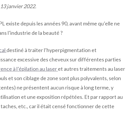
e 13 janvier 2022.
PL existe depuis les années 90, avant même qu’elle ne
s l’industrie de la beauté ?
cal
destiné à traiter l’hyperpigmentation et
roissance excessive des cheveux sur différentes parties
ence à l’épilation au laser
et autres traitements au laser
uls et son ciblage de zone sont plus polyvalents, selon
écentes) ne présentent aucun risque à long terme, y
ilisation et une exposition répétées. Et par rapport au
s taches, etc., car il était censé fonctionner de cette