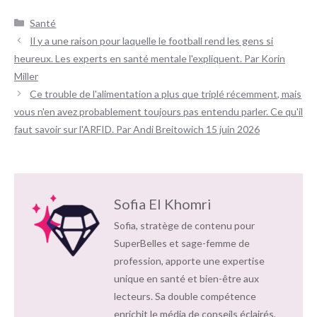
Catégories
Santé
Navigation
Il y a une raison pour laquelle le football rend les gens si
des
heureux. Les experts en santé mentale l'expliquent. Par Korin
articles
Miller
Ce trouble de l'alimentation a plus que triplé récemment, mais
vous n'en avez probablement toujours pas entendu parler. Ce qu'il
faut savoir sur l'ARFID. Par Andi Breitowich 15 juin 2026
Sofia El Khomri
Sofia, stratège de contenu pour
SuperBelles et sage-femme de
profession, apporte une expertise
unique en santé et bien-être aux
lecteurs. Sa double compétence
enrichit le média de conseils éclairés,