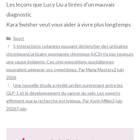
Les leçons que Lucy Liu a tirées d'un mauvais
diagnostic
Kara Swisher veut vous aider à vivre plus longtemps
Catégories
Sport
Navigation
5 Interactions cutanées pouvant déclencher des urticaires
des
chroniquesL'urticaire spontanée chronique (UCS) n'a pas toujours
articles
une cause évidente. Ces cinq expositions quotidiennes
pourraient aggraver vos symptômes. Par Maria Masters2 juin
2026
Une nouvelle étude a révélé un lien surprenant entre les
GLP-1 et le développement du cancer du sein. Les experts
affirment que la recherche est logique. Par Korin Miller2 juin
20267 min