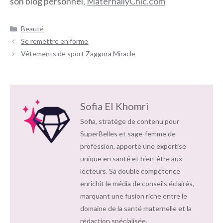
son blog personnel,
MaternallyChic.com
Catégories
Beauté
Navigation
Se remettre en forme
des
Vêtements de sport Zaggora Miracle
articles
Sofia El Khomri
Sofia, stratège de contenu pour
SuperBelles et sage-femme de
profession, apporte une expertise
unique en santé et bien-être aux
lecteurs. Sa double compétence
enrichit le média de conseils éclairés,
marquant une fusion riche entre le
domaine de la santé maternelle et la
rédaction spécialisée.