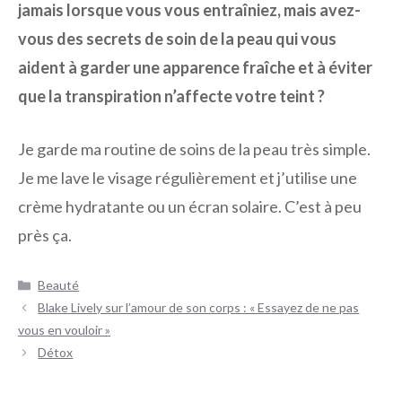
jamais lorsque vous vous entraîniez, mais avez-
vous des secrets de soin de la peau qui vous
aident à garder une apparence fraîche et à éviter
que la transpiration n’affecte votre teint ?
Je garde ma routine de soins de la peau très simple.
Je me lave le visage régulièrement et j’utilise une
crème hydratante ou un écran solaire. C’est à peu
près ça.
Catégories
Beauté
Navigation
Blake Lively sur l’amour de son corps : « Essayez de ne pas
des
vous en vouloir »
articles
Détox