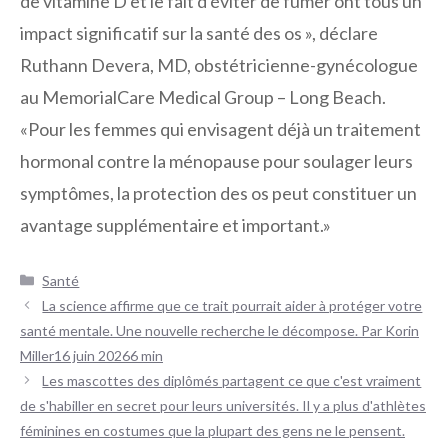
de vitamine D et le fait d'éviter de fumer ont tous un
impact significatif sur la santé des os », déclare
Ruthann Devera, MD, obstétricienne-gynécologue
au MemorialCare Medical Group – Long Beach.
«Pour les femmes qui envisagent déjà un traitement
hormonal contre la ménopause pour soulager leurs
symptômes, la protection des os peut constituer un
avantage supplémentaire et important.»
Catégories
Santé
Navigation
La science affirme que ce trait pourrait aider à protéger votre
des
santé mentale. Une nouvelle recherche le décompose. Par Korin
articles
Miller16 juin 20266 min
Les mascottes des diplômés partagent ce que c'est vraiment
de s'habiller en secret pour leurs universités. Il y a plus d'athlètes
féminines en costumes que la plupart des gens ne le pensent.