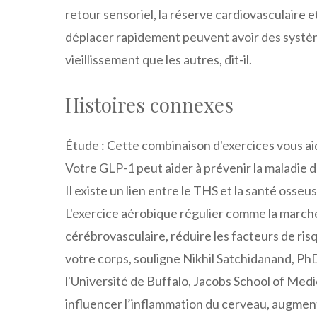
retour sensoriel, la réserve cardiovasculaire 
déplacer rapidement peuvent avoir des systèm
vieillissement que les autres, dit-il.
Histoires connexes
Étude : Cette combinaison d'exercices vous ai
Votre GLP-1 peut aider à prévenir la maladie 
Il existe un lien entre le THS et la santé osseu
L'exercice aérobique régulier comme la marche 
cérébrovasculaire, réduire les facteurs de risq
votre corps, souligne Nikhil Satchidanand, PhD
l'Université de Buffalo, Jacobs School of Med
influencer l’inflammation du cerveau, augment