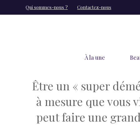
Aller
Qui sommes-nous ?
Contactez-nous
au
contenu
À la une
Bea
Être un « super démé
à mesure que vous vi
peut faire une grand