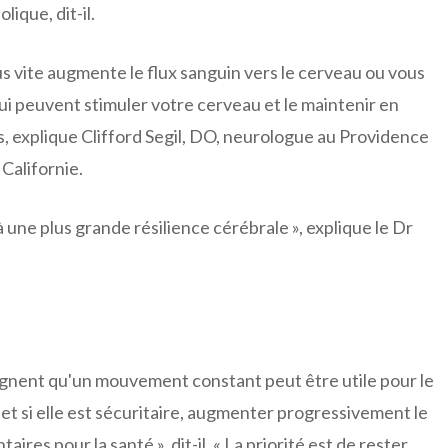
ique, dit-il.
us vite augmente le flux sanguin vers le cerveau ou vous
ui peuvent stimuler votre cerveau et le maintenir en
, explique Clifford Segil, DO, neurologue au Providence
Californie.
 une plus grande résilience cérébrale », explique le Dr
ignent qu'un mouvement constant peut être utile pour le
et si elle est sécuritaire, augmenter progressivement le
res pour la santé », dit-il. « La priorité est de rester