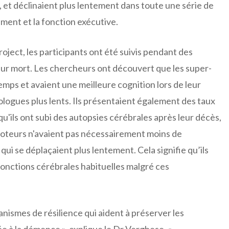
, et déclinaient plus lentement dans toute une série de
ement et la fonction exécutive.
ject, les participants ont été suivis pendant des
leur mort. Les chercheurs ont découvert que les super-
ps et avaient une meilleure cognition lors de leur
ologues plus lents. Ils présentaient également des taux
squ'ils ont subi des autopsies cérébrales après leur décès,
oteurs n'avaient pas nécessairement moins de
ui se déplaçaient plus lentement. Cela signifie qu’ils
fonctions cérébrales habituelles malgré ces
anismes de résilience qui aident à préserver les
e à la démence », explique le Dr Verghese. «