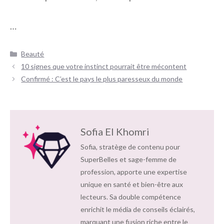
…
Catégories
Beauté
Navigation
10 signes que votre instinct pourrait être mécontent
des
Confirmé : C’est le pays le plus paresseux du monde
articles
Sofia El Khomri
Sofia, stratège de contenu pour
SuperBelles et sage-femme de
profession, apporte une expertise
unique en santé et bien-être aux
lecteurs. Sa double compétence
enrichit le média de conseils éclairés,
marquant une fusion riche entre le