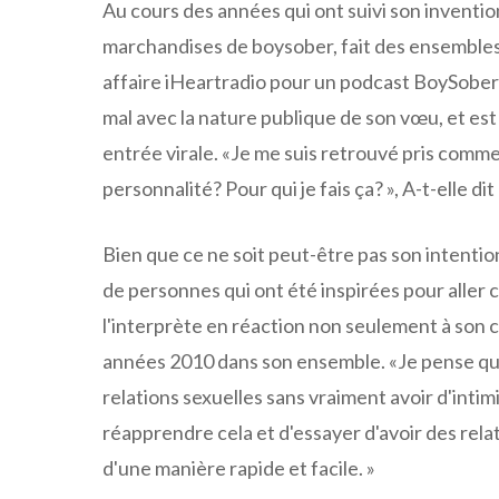
Au cours des années qui ont suivi son inventi
marchandises de boysober, fait des ensembl
affaire iHeartradio pour un podcast BoySober 
mal avec la nature publique de son vœu, et es
entrée virale. «Je me suis retrouvé pris comme
personnalité? Pour qui je fais ça? », A-t-elle
Bien que ce ne soit peut-être pas son intenti
de personnes qui ont été inspirées pour aller c
l'interprète en réaction non seulement à son 
années 2010 dans son ensemble. «Je pense que
relations sexuelles sans vraiment avoir d'intimi
réapprendre cela et d'essayer d'avoir des rela
d'une manière rapide et facile. »