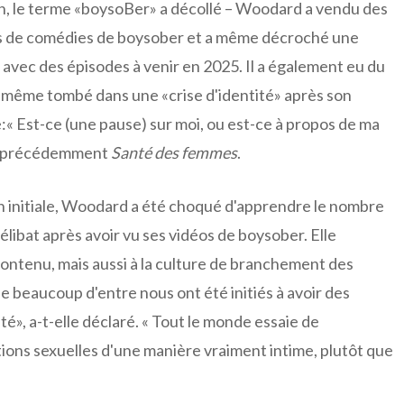
on, le terme «boysoBer» a décollé – Woodard a vendu des
es de comédies de boysober et a même décroché une
avec des épisodes à venir en 2025. Il a également eu du
t même tombé dans une «crise d'identité» après son
:« Est-ce (une pause) sur moi, ou est-ce à propos de ma
 dit précédemment
Santé des femmes
.
on initiale, Woodard a été choqué d'apprendre le nombre
élibat après avoir vu ses vidéos de boysober. Elle
contenu, mais aussi à la culture de branchement des
 beaucoup d'entre nous ont été initiés à avoir des
té», a-t-elle déclaré. « Tout le monde essaie de
tions sexuelles d'une manière vraiment intime, plutôt que