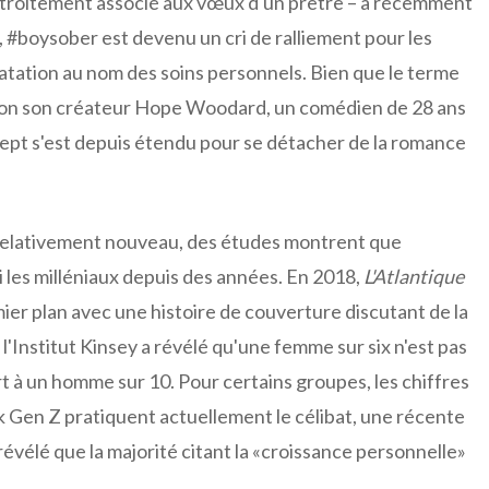
s étroitement associé aux vœux d'un prêtre – a récemment
#boysober est devenu un cri de ralliement pour les
datation au nom des soins personnels. Bien que le terme
elon son créateur Hope Woodard, un comédien de 28 ans
ept s'est depuis étendu pour se détacher de la romance
relativement nouveau, des études montrent que
i les milléniaux depuis des années. En 2018,
L'Atlantique
mier plan avec une histoire de couverture discutant de la
'Institut Kinsey a révélé qu'une femme sur six n'est pas
 à un homme sur 10. Pour certains groupes, les chiffres
 Gen Z pratiquent actuellement le célibat, une récente
évélé que la majorité citant la «croissance personnelle»