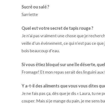
Sucré ou salé ?
Sarriette
Quel est votre secret de tapis rouge ?
Je n’ai pas vraiment une chose que je recherche
veille d’un événement, ce qui n’est pas ce que j
bois beaucoup d’eau.
Si vous étiez bloqué sur une île déserte, quel
Fromage! Et mon repas serait des linguini aux f
Y a-t-il des aliments que vous vous dites q
Je ne fais pas ça, dès que je dis « Laura, tu ne p
couper. Mais si je mange du pain, je me sens b