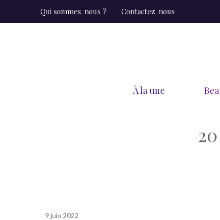
Aller
Qui sommes-nous ?
Contactez-nous
au
contenu
À la une
Bea
20
9 juin 2022