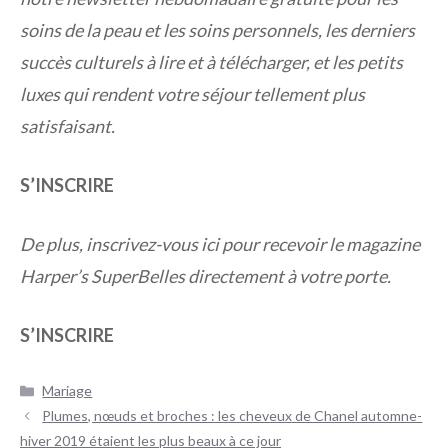
soins de la peau et les soins personnels, les derniers
succès culturels à lire et à télécharger, et les petits
luxes qui rendent votre séjour tellement plus
satisfaisant.
S’INSCRIRE
De plus, inscrivez-vous ici pour recevoir le magazine
Harper’s SuperBelles directement à votre porte.
S’INSCRIRE
Catégories
Mariage
Navigation
Plumes, nœuds et broches : les cheveux de Chanel automne-
des
hiver 2019 étaient les plus beaux à ce jour