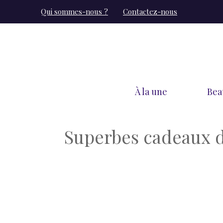
Aller
Qui sommes-nous ?
Contactez-nous
au
contenu
À la une
Bea
Superbes cadeaux d