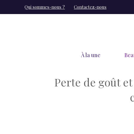
Aller
Qui sommes-nous ?
Contactez-nous
au
contenu
À la une
Bea
Perte de goût et