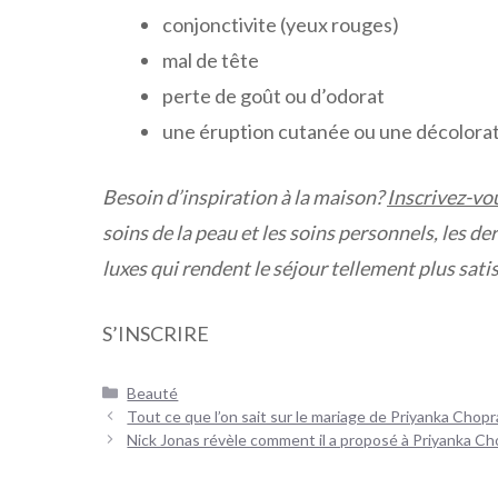
conjonctivite (yeux rouges)
mal de tête
perte de goût ou d’odorat
une éruption cutanée ou une décolorati
Besoin d’inspiration à la maison?
Inscrivez-vo
soins de la peau et les soins personnels, les dern
luxes qui rendent le séjour tellement plus satis
S’INSCRIRE
Catégories
Beauté
Navigation
Tout ce que l’on sait sur le mariage de Priyanka Chopr
des
Nick Jonas révèle comment il a proposé à Priyanka Ch
articles