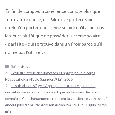
En fin de compte, la cohérence compte plus que
toute autre chose, dit Palm. « Je préfère voir
quelqu'un porter une crème solaire qu'il aime tous
les jours plutôt que de posséder la crème solaire
« parfaite » qui se trouve dans un tiroir parce qu'il
n'aime pas l'utiliser. »
Catégories
Soins visage
Navigation
Exclusif : Revue des lingettes et sprays pour le corps
des
NécessairePar Nicole Saunders9 juin 2026
articles
Je suis allé au siège d'Apple pour entendre parler des
nouvelles mises à jour : voici les 3 que les femmes devraient
connaître. Ces changements rendront la gestion de votre santé
encore plus facile. Par Addison Aloian, NASM-CPT10 juin 20265
min