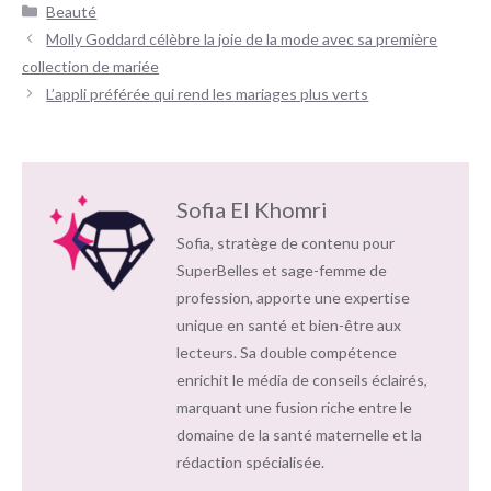
Catégories
Beauté
Navigation
Molly Goddard célèbre la joie de la mode avec sa première
des
collection de mariée
articles
L’appli préférée qui rend les mariages plus verts
Sofia El Khomri
Sofia, stratège de contenu pour
SuperBelles et sage-femme de
profession, apporte une expertise
unique en santé et bien-être aux
lecteurs. Sa double compétence
enrichit le média de conseils éclairés,
marquant une fusion riche entre le
domaine de la santé maternelle et la
rédaction spécialisée.