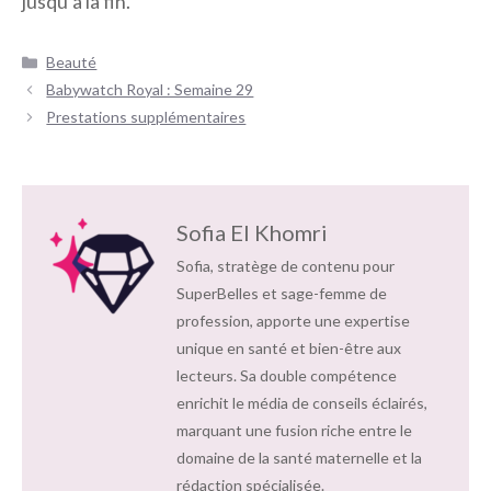
jusqu’à la fin.
Catégories
Beauté
Navigation
Babywatch Royal : Semaine 29
des
Prestations supplémentaires
articles
Sofia El Khomri
Sofia, stratège de contenu pour
SuperBelles et sage-femme de
profession, apporte une expertise
unique en santé et bien-être aux
lecteurs. Sa double compétence
enrichit le média de conseils éclairés,
marquant une fusion riche entre le
domaine de la santé maternelle et la
rédaction spécialisée.