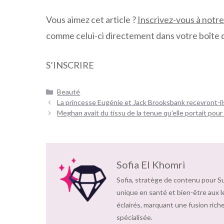
Vous aimez cet article ?
Inscrivez-vous à notr
comme celui-ci directement dans votre boîte 
S’INSCRIRE
Catégories
Beauté
Navigation
La princesse Eugénie et Jack Brooksbank recevront-il
des
Meghan avait du tissu de la tenue qu’elle portait pou
articles
Sofia El Khomri
Sofia, stratège de contenu pour S
unique en santé et bien-être aux l
éclairés, marquant une fusion riche
spécialisée.