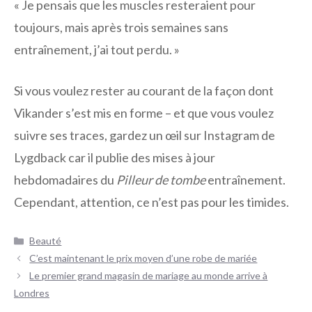
« Je pensais que les muscles resteraient pour
toujours, mais après trois semaines sans
entraînement, j’ai tout perdu. »
Si vous voulez rester au courant de la façon dont
Vikander s’est mis en forme – et que vous voulez
suivre ses traces, gardez un œil sur Instagram de
Lygdback car il publie des mises à jour
hebdomadaires du
Pilleur de tombe
entraînement.
Cependant, attention, ce n’est pas pour les timides.
Catégories
Beauté
Navigation
C’est maintenant le prix moyen d’une robe de mariée
des
Le premier grand magasin de mariage au monde arrive à
articles
Londres