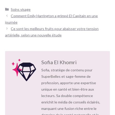
Catégories
Soins visage
Navigation
Comment Emily Harrington a grimpé El Capitain en une
des
journée
articles
Ce sont les meilleurs fruits pour abaisser votre tension
artérielle, selon une nouvelle étude
Sofia El Khomri
Sofia, stratège de contenu pour
SuperBelles et sage-femme de
profession, apporte une expertise
unique en santé et bien-être aux
lecteurs. Sa double compétence
enrichit le média de conseils éclairés,
marquant une fusion riche entre le
domaine de la santé maternelle et la