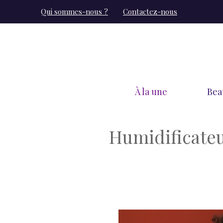
Aller
Qui sommes-nous ?
Contactez-nous
au
contenu
À la une
Bea
Humidificateu