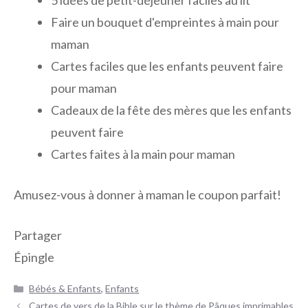
5 idées de petit-déjeuner faciles au lit
Faire un bouquet d'empreintes à main pour
maman
Cartes faciles que les enfants peuvent faire
pour maman
Cadeaux de la fête des mères que les enfants
peuvent faire
Cartes faites à la main pour maman
Amusez-vous à donner à maman le coupon parfait!
Partager
Épingle
Catégories
Bébés & Enfants
,
Enfants
Navigation
Cartes de vers de la Bible sur le thème de Pâques imprimables