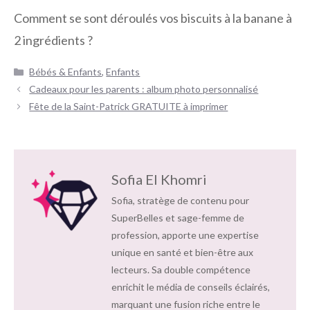
Comment se sont déroulés vos biscuits à la banane à
2 ingrédients ?
Catégories
Bébés & Enfants
,
Enfants
Navigation
Cadeaux pour les parents : album photo personnalisé
des
Fête de la Saint-Patrick GRATUITE à imprimer
articles
Sofia El Khomri
Sofia, stratège de contenu pour
SuperBelles et sage-femme de
profession, apporte une expertise
unique en santé et bien-être aux
lecteurs. Sa double compétence
enrichit le média de conseils éclairés,
marquant une fusion riche entre le