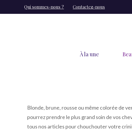
Aller
Qui sommes-nous ?
Contactez-nous
au
contenu
À la une
Bea
Blonde, brune, rousse ou même colorée de vert
pourrez prendre le plus grand soin de vos che
tous nos articles pour chouchouter votre crini