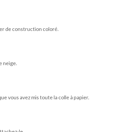
ier de construction coloré.
e neige.
e vous avez mis toute la colle à papier.
ttachez-le.