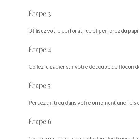
Étape 3
Utilisez votre perforatrice et perforez du pap
Étape 4
Collez le papier sur votre découpe de flocon d
Étape 5
Percez un trou dans votre ornement une fois qu
Étape 6
Coupez un ruban, passez-le dans les trous et a