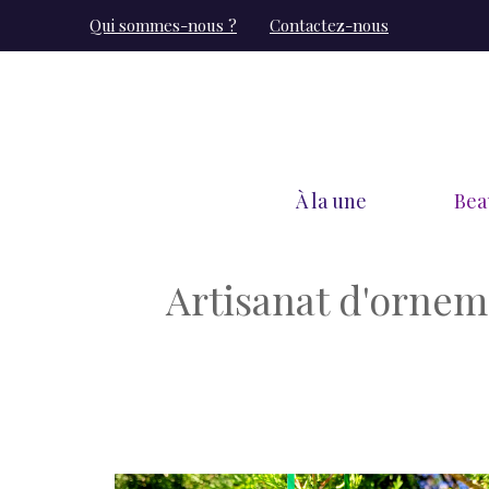
Aller
Qui sommes-nous ?
Contactez-nous
au
contenu
À la une
Bea
Artisanat d'ornem