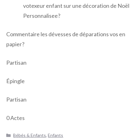
votexeur enfant sur une décoration de Noël
Personnalisee?
Commentaire les dévesses de déparations vos en
papier?
Partisan
Épingle
Partisan
0
Actes
Catégories
Bébés & Enfants
,
Enfants