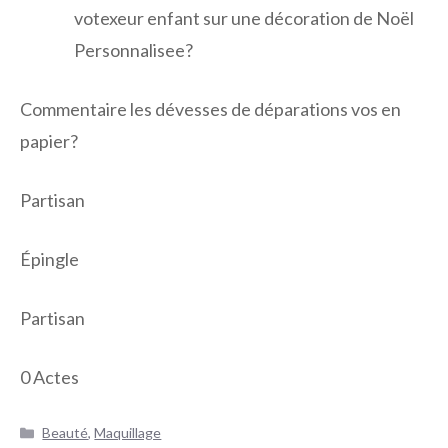
votexeur enfant sur une décoration de Noël
Personnalisee?
Commentaire les dévesses de déparations vos en
papier?
Partisan
Épingle
Partisan
0
Actes
Catégories
Beauté
,
Maquillage