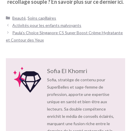
recollage souple ? En savoir plus sur ce dernier ici.
Catégories
Beauté
,
Soins capillaires
Navigation
Activités pour les enfants malvoyants
des
Paula’s Choice Singapore C5 Super Boost Crème Hydratante
articles
et Contour des Yeux
Sofia El Khomri
Sofia, stratège de contenu pour
SuperBelles et sage-femme de
profession, apporte une expertise
unique en santé et bien-être aux
lecteurs. Sa double compétence
enrichit le média de conseils éclairés,
marquant une fusion riche entre le
domaine de la santé maternelle et la