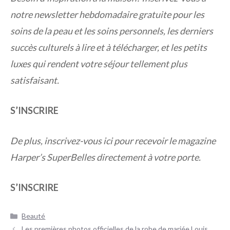
notre newsletter hebdomadaire gratuite pour les
soins de la peau et les soins personnels, les derniers
succès culturels à lire et à télécharger, et les petits
luxes qui rendent votre séjour tellement plus
satisfaisant.
S’INSCRIRE
De plus, inscrivez-vous ici pour recevoir le magazine
Harper’s SuperBelles directement à votre porte.
S’INSCRIRE
Catégories
Beauté
Navigation
Les premières photos officielles de la robe de mariée Louis